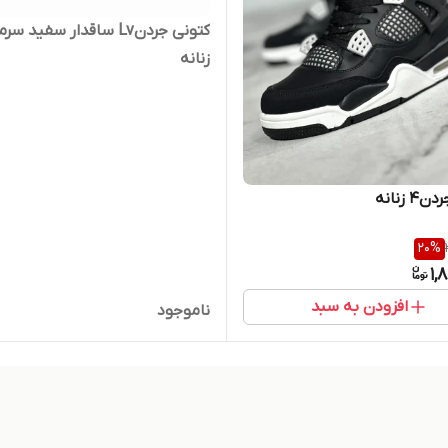
کتونی جردنLv ساقدار سفید س
زنانه
 زنانه
20
%
1,
افزودن به سبد
ناموجود