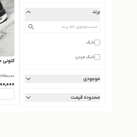
برند
نایک
نایک جردن
کتونی جردن۴
2,250,000
موجودی
800,000
محدوده قیمت