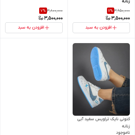
زنانه
3,800,000
3,950,000
7
%
11
%
3,500,000
3,500,000
افزودن به سبد
افزودن به سبد
کتونی نایک تراویس سفید آبی
زنانه
ناموجود