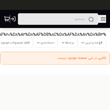
%DA%A9%D9%81%D8%B4%20%D8%AC%D8%AF%DB%8C%D8%AF%20%D8%A2%D8%AF%DB%8C%D8%AF%D8%A7%D8%B3
جدیدترین
برندها
دسته‌بندی
فقط محصولات موجود
کالایی در این صفحه موجود نیست