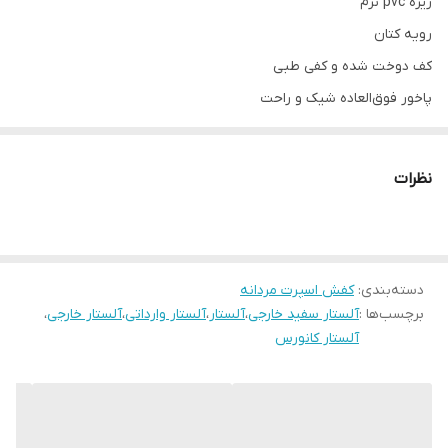
زیره pvc نرم
رویه کتان
کف دوخت شده و کفی طبی
پاخور فوق‌العاده شیک و راحت
قالب کاملآ استاندارد
کیفیت مسترکوالیتی ساخت ویتنام
نظرات
دسته‌بندی
:
کفش اسپرت مردانه
برچسب‌ها :
آلستار سفید خارجی
،
آلستار
،
آلستار وارداتی
،
آلستار خارجی
،
آلستار کانورس