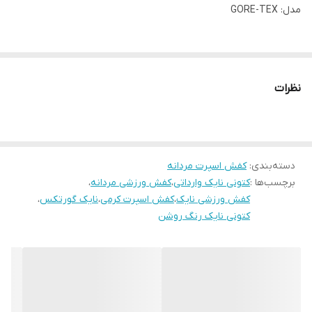
مدل: GORE-TEX
رنگ: کرم روشن
نظرات
جنس رویه: مش و الیاف ضدآب
زیره: EVA سبک و ضدلغزش
دسته‌بندی
:
کفش اسپرت مردانه
برچسب‌ها :
کتونی نایک وارداتی
،
کفش ورزشی مردانه
،
مناسب برای: ورزش، دویدن و استفاده روزمره
کفش ورزشی نایک
،
کفش اسپرت کرمی
،
نایک گورتکس
،
کتونی نایک رنگ روشن
طراحی ارگونومیک با تهویه عالی
کیفیت مسترکوالیتی