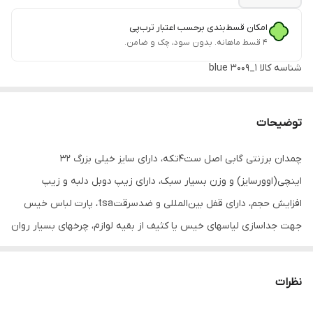
امکان قسط‌بندی برحسب اعتبار ترب‌پی
۴ قسط ماهانه. بدون سود، چک و ضامن.
شناسه کالا
1_3009 blue
توضیحات
چمدان برزنتی گابی اصل ست۴تکه، دارای سایز خیلی بزرگ ۳۲
اینچی(اوورسایز) و وزن بسیار سبک، دارای زیپ دوبل دلبه و زیپ
افزایش حجم، دارای قفل بین‌المللی و ضدسرقتtsa، پارت لباس خیس
جهت جداسازی لیاسهای خیس یا کثیف از بقیه لوازم، چرخهای بسیار روان
سایلنت۳۶۰ آنتی شاک، دسته آلمینیوم، آستر بسیار با کیفیت و دوخت
بسیار مقاوم، دسته‌های تقویت شده جهت استحکام و شاسی فنر فولادی
نظرات
برای استحکام و عمربهینه محصول، دارای لایه محافظ pp زیر و پشت کار