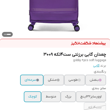
چمدان گابی برزنتی ست۴تکه ۳۰۰۹
gobby 4pcs soft luggage
برند:
گابی
رنگبندی
بنفش
طوسی
مشکی
سرمه‌ای
سایز بندی
اوورسایز۳۲اینچ
بزرگ
متوسط
کوچک
ست۴تکه