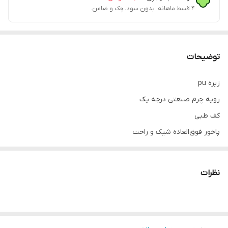
۴ قسط ماهانه. بدون سود، چک و ضامن.
توضیحات
زیره pu
رویه چرم صنعتی درجه یک
کف طبی
پاخور فوق‌العاده شیک و راحت
قالب کاملآ استاندارد
کیفیت عالی
نظرات
مناسب روفرشی و استفاده روزمره بیرونی