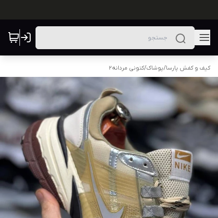
کیف و کفش پارسا
/
پوشاک
/
کتونی مردانه2