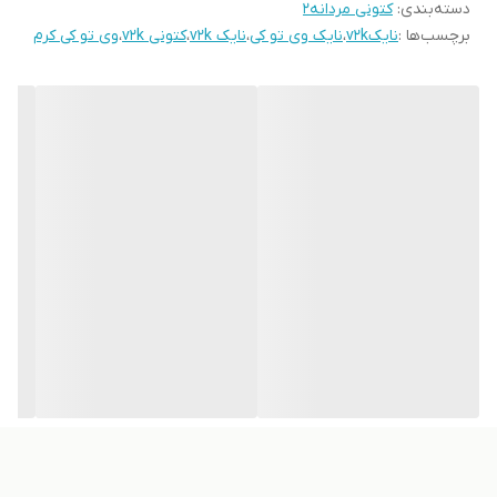
دسته‌بندی
:
کتونی مردانه2
برچسب‌ها :
نایکv2k
،
نایک وی تو کی
،
نایک v2k
،
کتونی v2k
،
وی تو کی کرم