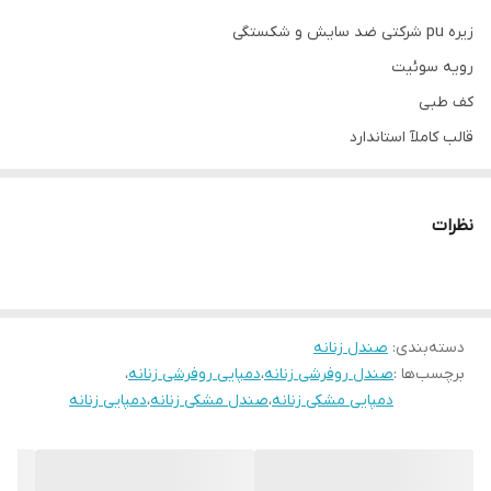
زیره pu شرکتی ضد سایش و شکستگی
رویه سوئیت
کف طبی
قالب کاملآ استاندارد
کیفیت عالی ضمانتی
پاخور فوق‌العاده شیک و راحت
نظرات
دسته‌بندی
:
صندل زنانه
برچسب‌ها :
صندل روفرشی زنانه
،
دمپایی روفرشی زنانه
،
دمپایی مشکی زنانه
،
صندل مشکی زنانه
،
دمپایی زنانه