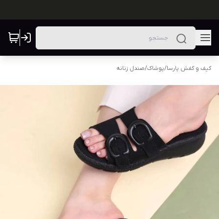
کیف و کفش پارسا
/
پوشاک
/
صندل زنانه