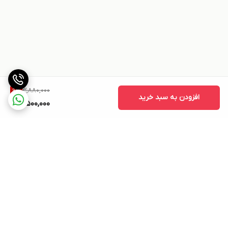
3,880,000
9
%
افزودن به سبد خرید
3,500,000
برگشت به بالا