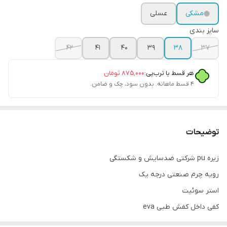
مشکی
عسلی
سایز بندی
42
41
40
39
38
37
هر قسط با ترب‌پی:
۸۷۵٬۰۰۰
تومان
۴ قسط ماهانه. بدون سود، چک و ضامن.
توضیحات
زیره pu شرکتی ضدسایش و شکستگی
رویه چرم صنعتی درجه یک
استر سوئیت
کفی داخل کفش طبی eva
پاخور فوق‌العاده شیک و راحت