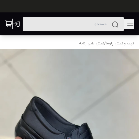
کیف و کفش پارسا
/
کفش طبی زنانه