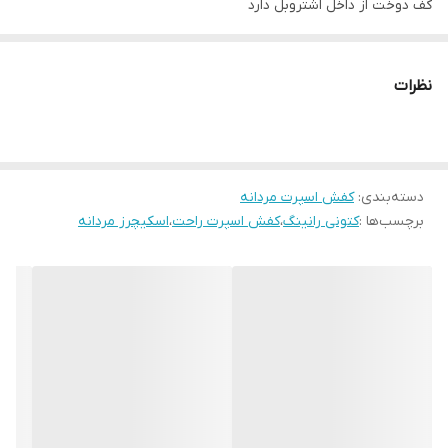
کف دوخت از داخل اشتروبل دارد
پاخور فوق‌العاده شیک و راحت
قالب کاملآ استاندارد
نظرات
کیفیت عالی
مناسب ورزش و پیاده‌روی و استفاده روزمره
دسته‌بندی
:
کفش اسپرت مردانه
برچسب‌ها :
کتونی رانینگ
،
کفش اسپرت راحت
،
اسکیچرز مردانه