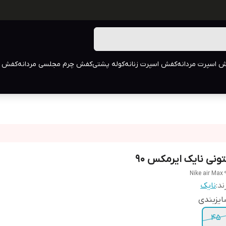
 اسپرت مردانه
کفش اسپرت زنانه
کوله پشتی
کفش چرم مجلسی مردانه
کفش م
تونی نایک ایرمکس 90
Nike air Max 
ند:
نایک
یزبندی
45