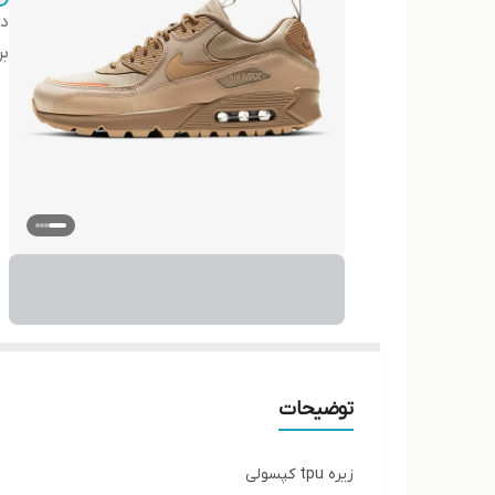
دس
بر
توضیحات
زیره tpu کپسولی