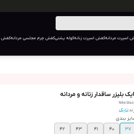
 اسپرت مردانه
کفش اسپرت زنانه
کوله پشتی
کفش چرم مجلسی مردانه
کفش م
یک بلیزر ساقدار زنانه و مردانه
Nike blaz
ند:
نایک
یز بندی
42
43
41
40
37