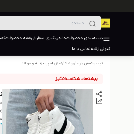
دسته‌بندی محصولات
خانه
پیگیری سفارش
همه محصولات
کفش
کتونی زنانه
تماس با ما
کیف و کفش پارسا
/
پوشاک
/
کفش اسپرت زنانه و مردانه
نا
er
بر
سا