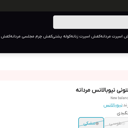
 اسپرت مردانه
کفش اسپرت زنانه
کوله پشتی
کفش چرم مجلسی مردانه
کفش م
تونی نیوبالانس مردانه
New balan
ند:
نیوبالانس
گبدی
طوسی
مشکی