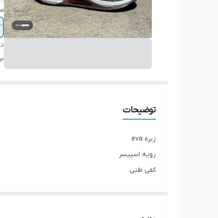
سا
دس
بر
توضیحات
زیره eva
رویه اسپیسر
کفی طبی
کف دور دوخت از داخل اشتروبل دارد
پاخور فوق‌العاده شیک و راحت
قالب کاملآ استاندارد