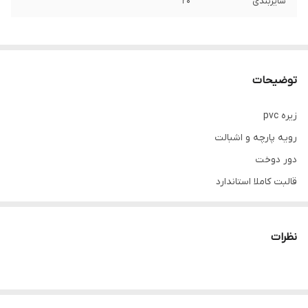
سایزبندی
۲۰
توضیحات
زیره pvc
رویه پارچه و اشبالت
دور دوخت
قالبت کاملا استاندارد
پاخور فوق العاده شیک
مناسب ست زن و مرد
نظرات