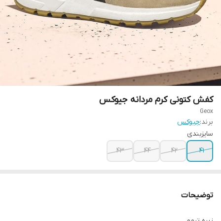
کفش کتونی کرم مردانه جیوکس
Geox
برند:
جیوکس
سایزبندی
۴۳
۴۴
۴۲
41
توضیحات
زیره ترمو