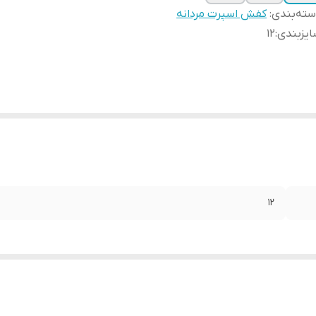
ته‌بندی
:
کفش اسپرت مردانه
یزبندی
:
12
12