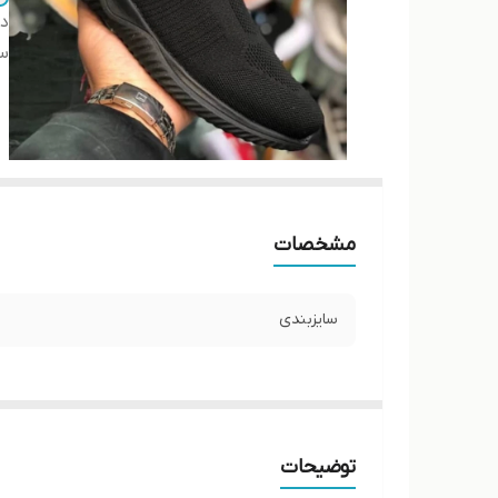
دس
سا
مشخصات
سایزبندی
توضیحات