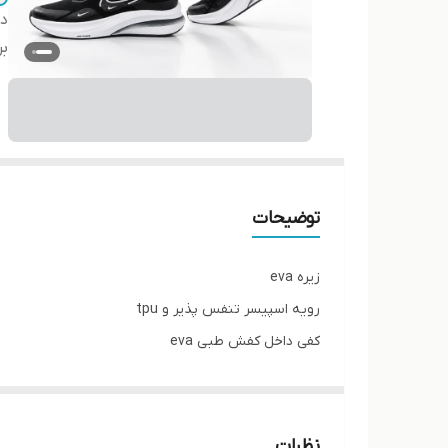
دس
بر
توضیحات
زیره eva
رویه اسپیسر تنفس پذیر و tpu
کفی داخل کفش طبی eva
کف دور دوخت از داخل اشتروبل شده
پاخور فوق‌العاده شیک و راحت
قالب کاملا استاندارد
نظرات