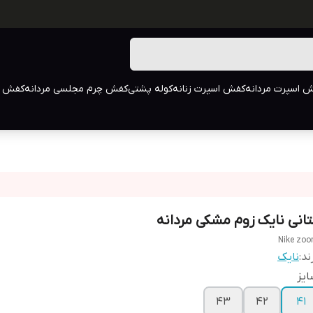
 اسپرت مردانه
کفش اسپرت زنانه
کوله پشتی
کفش چرم مجلسی مردانه
کفش م
تانی نایک زوم مشکی مردانه
Nike zo
ند:
نایک
یز
43
42
41