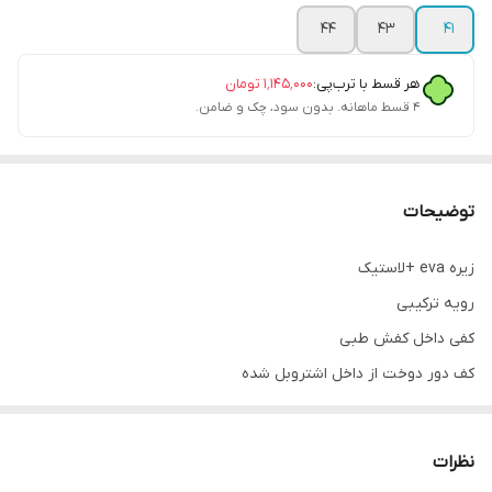
44
43
41
هر قسط با ترب‌پی:
۱٬۱۴۵٬۰۰۰
تومان
۴ قسط ماهانه. بدون سود، چک و ضامن.
توضیحات
زیره eva +لاستیک
رویه ترکیبی
کفی داخل کفش طبی
کف دور دوخت از داخل اشتروبل شده
پاخور فوق‌العاده شیک و راحت
قالب کاملآ استاندارد
نظرات
کیفیت عالی ساخت ایران