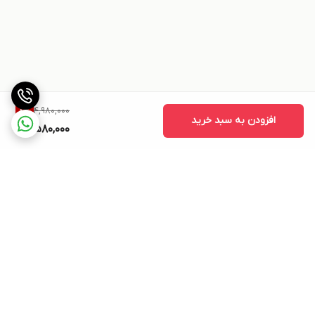
4,980,000
8
%
افزودن به سبد خرید
4,580,000
برگشت به بالا