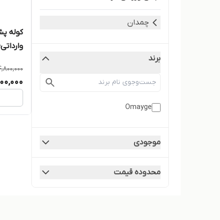
چمدان
کوله پش
برند
لپتاپ
4,800,000
00,000
Omayge
موجودی
محدوده قیمت