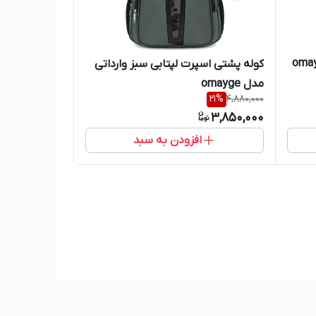
فرتی وارداتی omayge
کوله پشتی اسپرت لپتابی سبز وارداتی
مدل omayge
21
%
4,880,000
3,850,000
افزودن به سبد