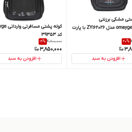
تی مشکی برزنتی
کوله پشتی مسا
وارداتیomayge مدل ZY162026 با پارت
کد 39353
19
%
4,800,000
20
%
3,850,000
3,8
افزودن به سبد
افزودن به سبد