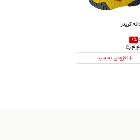
انه گریدر
19
%
5
4,4
افزودن به سبد