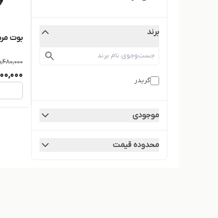
برند
بوت مرد
,480,000
00,000
گریدر
موجودی
محدوده قیمت