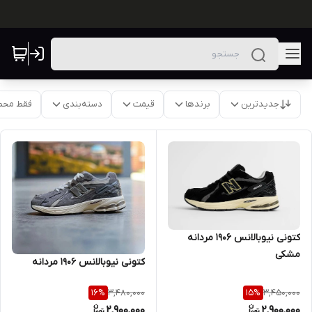
جدیدترین
برندها
قیمت
دسته‌بندی
فقط محص
کتونی نیوبالانس 1906 مردانه
مشکی
کتونی نیوبالانس 1906 مردانه
3,480,000
3,450,000
16
%
15
%
2,900,000
2,900,000