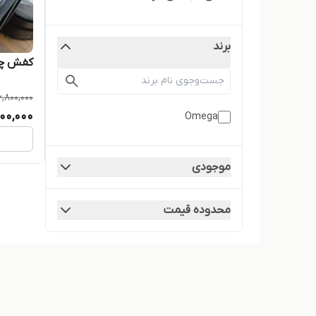
برند
کفش چر
6,800,000
00,000
Omega
موجودی
محدوده قیمت