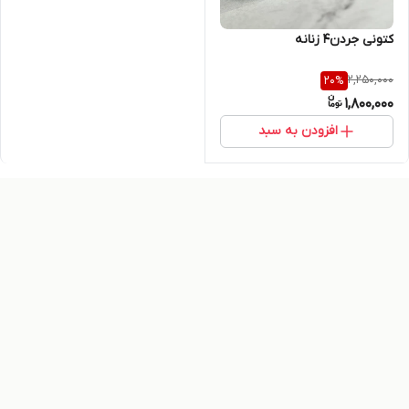
کتونی جردن۴ زنانه
2,250,000
20
%
1,800,000
افزودن به سبد