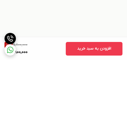
5,800,000
17
%
افزودن به سبد خرید
4,800,000
برگشت به بالا