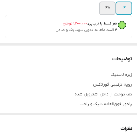
45
41
هر قسط با ترب‌پی:
۱٬۲۰۰٬۰۰۰
تومان
۴ قسط ماهانه. بدون سود، چک و ضامن.
توضیحات
زیره لاستیک
رویه ترکیبی گورتکس
کف دوخت از داخل اشتروبل شده
پاخور فوق‌العاده شیک و راحت
قالب کاملا استاندارد
کیفیت مسترکوالیتی ساخت ویتنام
نظرات
مناسب ورزش طبیعت گردی و استفاده روزمره