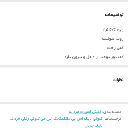
توضیحات
زیره pvc نرم
رویه سوئیت
کفی راحت
کف دور دوخت از داخل و بیرون دارد
پاخور فوق‌العاده شیک و راحت
قالب کاملآ استاندارد
نظرات
کیفیت عالی مستر وارداتی
دسته‌بندی
:
کفش اسپرت مردانه
برچسب‌ها :
کتونی نایک اس بی دانک
،
نایک اس بی
،
کتونی رنگی مردانه
،
نایک جردن