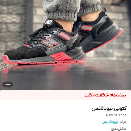
کتونی نیوبالانس
New balance
برند:
نیوبالانس
سایزبندی